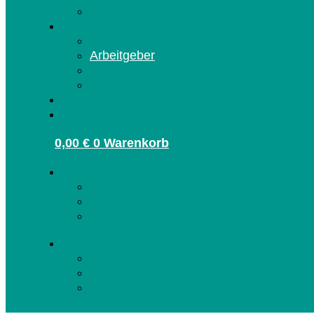
Erlebnisregion Europa-Park CARD regis
Infos für Betriebe
Akzeptanzpartner
Arbeitgeber
Freizeitbetriebe
Terminbuchung
Gutschein-Shop
Kontakt
0,00
€
0
Warenkorb
Kunden Login
Partner Login
Arbeitgeber Login
Kunden Login
Partner Login
Arbeitgeber Login