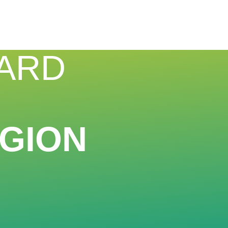
CARD
GION