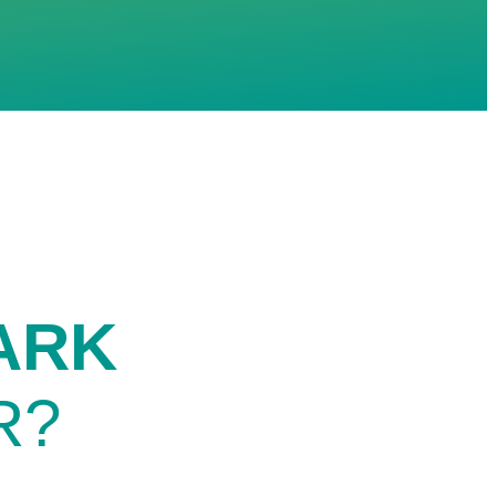
ARK
R?