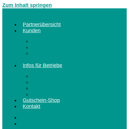
Zum Inhalt springen
Partnerübersicht
Kunden
Kunden-Info
FAQ Kunden
Erlebnisregion Europa-Park CARD
registrieren
Infos für Betriebe
Akzeptanzpartner
Arbeitgeber
Freizeitbetriebe
Terminbuchung
Gutschein-Shop
Kontakt
Partnerübersicht
Kunden