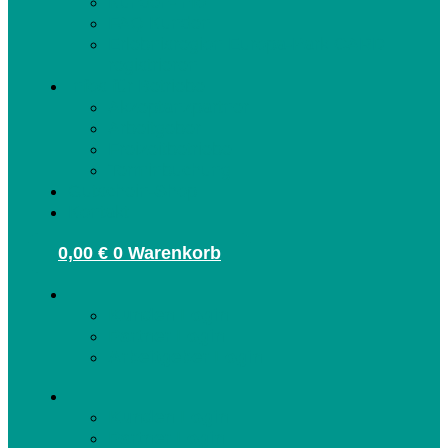
Kunden-Info
FAQ Kunden
Erlebnisregion Europa-Park CARD
registrieren
Infos für Betriebe
Akzeptanzpartner
Arbeitgeber
Freizeitbetriebe
Terminbuchung
Gutschein-Shop
Kontakt
0,00
€
0
Warenkorb
Kunden Login
Partner Login
Arbeitgeber Login
Kunden Login
Partner Login