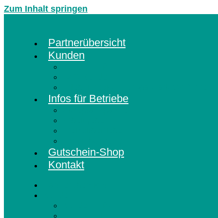
Zum Inhalt springen
Partnerübersicht
Kunden
Kunden-Info
FAQ Kunden
Erlebnisregion Europa-Park CARD regis
Infos für Betriebe
Akzeptanzpartner
Arbeitgeber
Freizeitbetriebe
Terminbuchung
Gutschein-Shop
Kontakt
Partnerübersicht
Kunden
Kunden-Info
FAQ Kunden