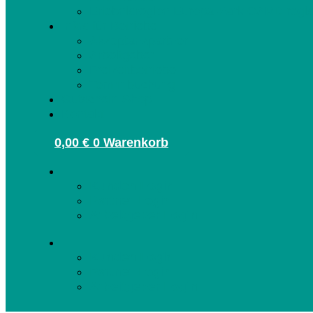
Erlebnisregion Europa-Park CARD regis
Infos für Betriebe
Akzeptanzpartner
Arbeitgeber
Freizeitbetriebe
Terminbuchung
Gutschein-Shop
Kontakt
0,00
€
0
Warenkorb
Kunden Login
Partner Login
Arbeitgeber Login
Kunden Login
Partner Login
Arbeitgeber Login