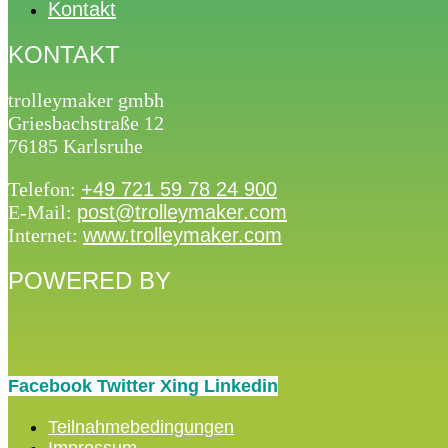
Kontakt
KONTAKT
trolleymaker gmbh
Griesbachstraße 12
76185 Karlsruhe
Telefon:
+49 721 59 78 24 900
E-Mail:
post@trolleymaker.com
Internet:
www.trolleymaker.com
POWERED BY
Facebook
Twitter
Xing
Linkedin
Teilnahmebedingungen