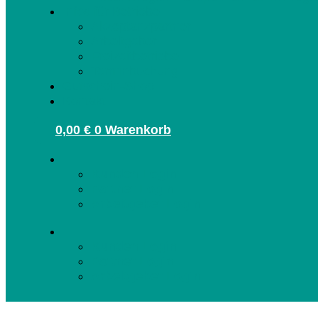
Infos für Betriebe
Akzeptanzpartner
Arbeitgeber
Freizeitbetriebe
Terminbuchung
Gutschein-Shop
Kontakt
0,00
€
0
Warenkorb
Kunden Login
Partner Login
Arbeitgeber Login
Kunden Login
Partner Login
Arbeitgeber Login