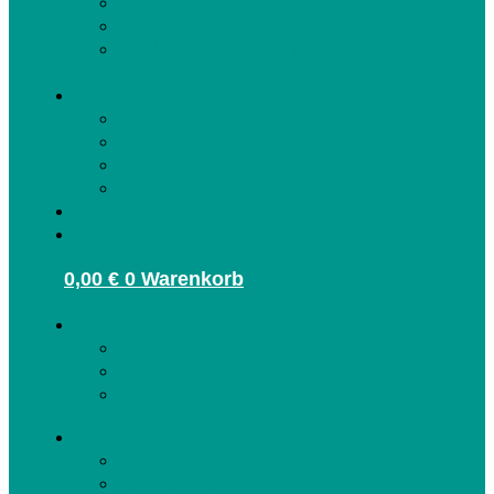
Kunden-Info
FAQ Kunden
Erlebnisregion Europa-Park CARD
registrieren
Infos für Betriebe
Akzeptanzpartner
Arbeitgeber
Freizeitbetriebe
Terminbuchung
Gutschein-Shop
Kontakt
0,00
€
0
Warenkorb
Kunden Login
Partner Login
Arbeitgeber Login
Kunden Login
Partner Login