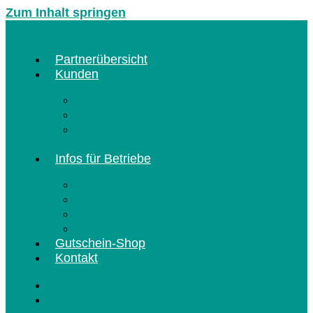
Zum Inhalt springen
Partnerübersicht
Kunden
Kunden-Info
FAQ Kunden
Erlebnisregion Europa-Park CARD
registrieren
Infos für Betriebe
Akzeptanzpartner
Arbeitgeber
Freizeitbetriebe
Terminbuchung
Gutschein-Shop
Kontakt
Partnerübersicht
Kunden